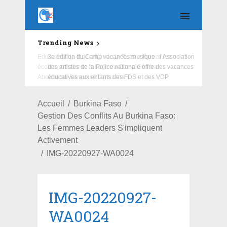
Trending News
Education : la fédération de la Russie rénove les
écoles primaire et collège du Camp Général
Aboubacar Sangoulé Lamizana
Accueil
Burkina Faso
Gestion Des Conflits Au Burkina Faso:
Les Femmes Leaders S'impliquent
Activement
IMG-20220927-WA0024
IMG-20220927-
WA0024