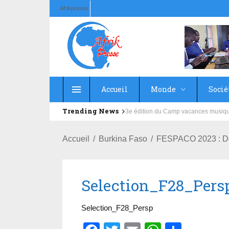
Afrikpresse
Accueil
Monde
Socié
Trending News
Education : la fédération de la Rus
Accueil
Burkina Faso
FESPACO 2023 : Déc
Selection_F28_Pers
Selection_F28_Persp