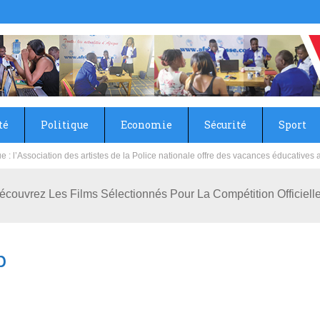
té
Politique
Economie
Sécurité
Sport
sie rénove les écoles primaire et collège du Camp Général Aboubacar Sangoulé La
ouvrez Les Films Sélectionnés Pour La Compétition Officiell
p