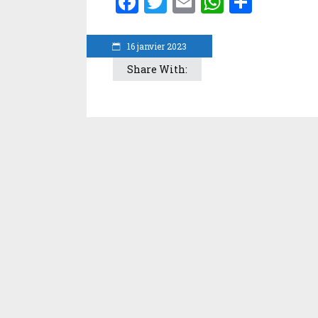
Facebook
Twitter
Email
WhatsA
Parta
16 janvier 2023
Share With: