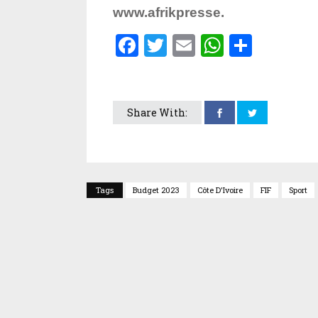
www.afrikpresse.
Facebook
Twitter
Email
WhatsA
Parta
Share With:
Tags
Budget 2023
Côte D'Ivoire
FIF
Sport