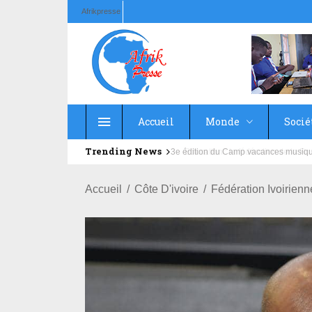
Afrikpresse
Accueil
Monde
Socié
Trending News
Education : la fédération de la Rus
Accueil
Côte D'ivoire
Fédération Ivoirien