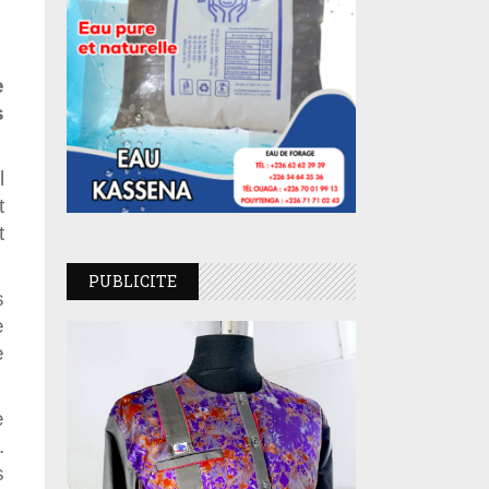
e
s
l
t
t
PUBLICITE
s
e
e
e
.
s