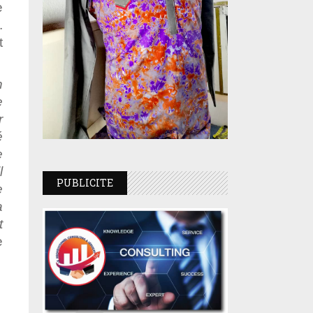
e
.
t
n
e
r
é
e
l
PUBLICITE
e
a
t
e