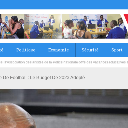
té
Politique
Economie
Sécurité
Sport
sie rénove les écoles primaire et collège du Camp Général Aboubacar Sangoulé La
ne De Football : Le Budget De 2023 Adopté