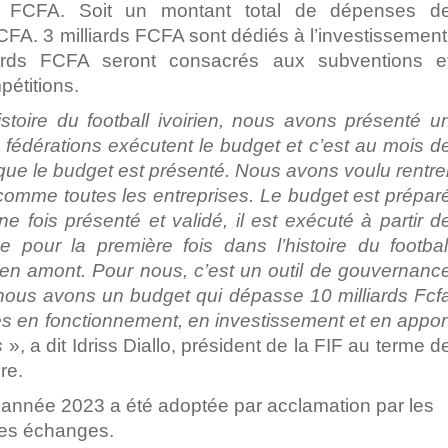
s FCFA. Soit un montant total de dépenses d
CFA. 3 milliards FCFA sont dédiés à l’investissement
iards FCFA seront consacrés aux subventions e
pétitions.
istoire du football ivoirien, nous avons présenté u
 fédérations exécutent le budget et c’est au mois d
ve que le budget est présenté. Nous avons voulu rentre
mme toutes les entreprises. Le budget est prépar
e fois présenté et validé, il est exécuté à partir d
e pour la première fois dans l’histoire du footbal
t en amont. Pour nous, c’est un outil de gouvernanc
, nous avons un budget qui dépasse 10 milliards Fcf
es en fonctionnement, en investissement et en appor
s
», a dit Idriss Diallo, président de la FIF au terme d
re.
l’année 2023 a été adoptée par acclamation par les
des échanges
.