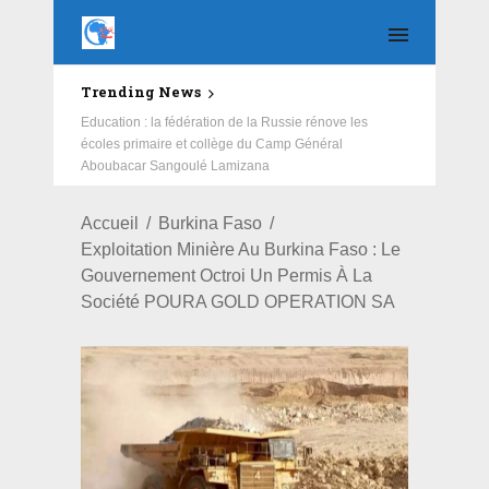
Trending News
Education : la fédération de la Russie rénove les
écoles primaire et collège du Camp Général
Aboubacar Sangoulé Lamizana
Accueil
Burkina Faso
Exploitation Minière Au Burkina Faso : Le
Gouvernement Octroi Un Permis À La
Société POURA GOLD OPERATION SA