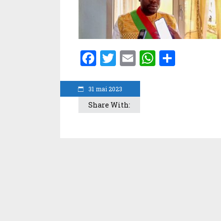
Facebook
Twitter
Email
WhatsA
Parta
31 mai 2023
Share With: