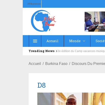
Afrikpresse
Accueil
Monde
Socié
Trending News
Education : la fédération de la Rus
Accueil
Burkina Faso
Discours Du Premie
D8