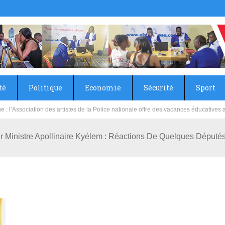
té
Politique
Economie
Sécurité
Sport
sie rénove les écoles primaire et collège du Camp Général Aboubacar Sangoulé La
r Ministre Apollinaire Kyélem : Réactions De Quelques Député