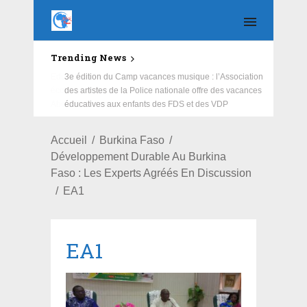
Trending News
Education : la fédération de la Russie rénove les
écoles primaire et collège du Camp Général
Aboubacar Sangoulé Lamizana
Accueil
Burkina Faso
Développement Durable Au Burkina
Faso : Les Experts Agréés En Discussion
EA1
EA1