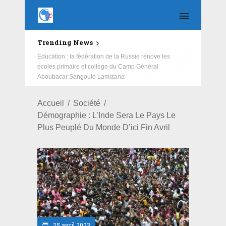
Trending News
Education : la fédération de la Russie rénove les
écoles primaire et collège du Camp Général
Aboubacar Sangoulé Lamizana
Accueil
Société
Démographie : L’Inde Sera Le Pays Le
Plus Peuplé Du Monde D’ici Fin Avril
25 avril 2023