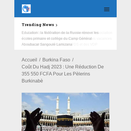
Trending News
Education : la fédération de la Russie rénove les
écoles primaire et collège du Camp Général
Aboubacar Sangoulé Lamizana
Accueil
Burkina Faso
Coût Du Hadj 2023 : Une Réduction De
355 550 FCFA Pour Les Pèlerins
Burkinabè