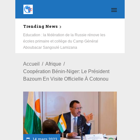
Trending News
Education : la fédération de la Russie rénove les
écoles primaire et collège du Camp Général
Aboubacar Sangoulé Lamizana
Accueil
Afrique
Coopération Bénin-Niger: Le Président
Bazoum En Visite Officielle À Cotonou
14 mars 2023