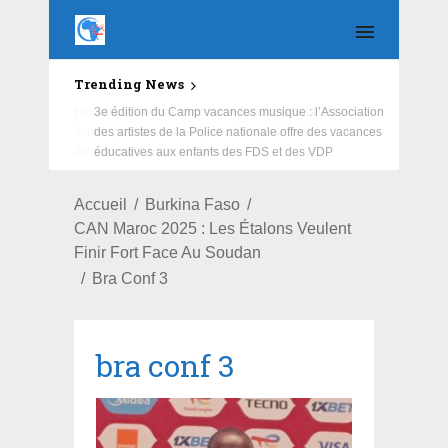
Trending News
Education : la fédération de la Russie rénove les
écoles primaire et collège du Camp Général
Aboubacar Sangoulé Lamizana
Accueil
Burkina Faso
CAN Maroc 2025 : Les Étalons Veulent
Finir Fort Face Au Soudan
Bra Conf 3
bra conf 3