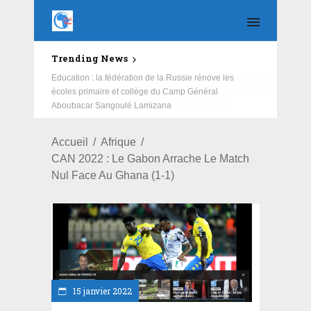
Trending News
Education : la fédération de la Russie rénove les
écoles primaire et collège du Camp Général
Aboubacar Sangoulé Lamizana
Accueil
Afrique
CAN 2022 : Le Gabon Arrache Le Match
Nul Face Au Ghana (1-1)
15 janvier 2022