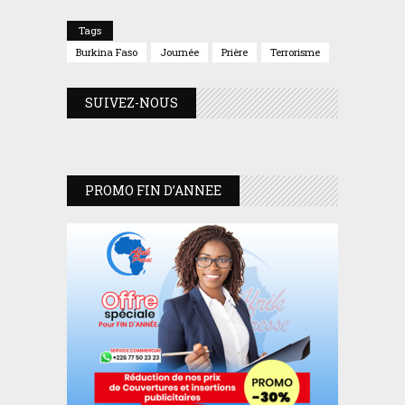
Tags
Burkina Faso
Journée
Prière
Terrorisme
SUIVEZ-NOUS
PROMO FIN D’ANNEE