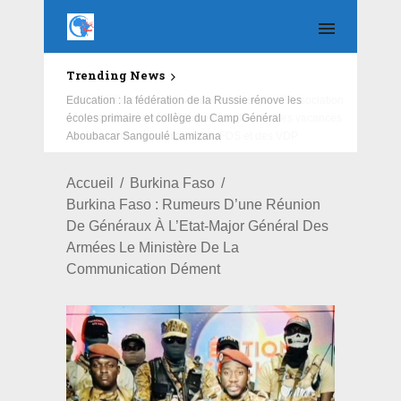
Trending News
Education : la fédération de la Russie rénove les
écoles primaire et collège du Camp Général
Aboubacar Sangoulé Lamizana
Accueil
Burkina Faso
Burkina Faso : Rumeurs D’une Réunion
De Généraux À L’Etat-Major Général Des
Armées Le Ministère De La
Communication Dément