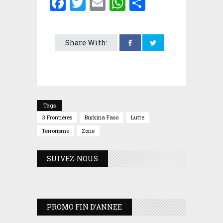
Facebook
Twitter
Email
WhatsApp
Partager
Share With:
Tags
3 Frontières
Burkina Faso
Lutte
Terrorisme
Zone
SUIVEZ-NOUS
PROMO FIN D’ANNEE