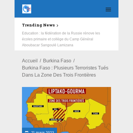
Trending News
Education : la fédération de la Russie rénove les
écoles primaire et collège du Camp Général
Aboubacar Sangoulé Lamizana
Accueil
Burkina Faso
Burkina Faso : Plusieurs Terroristes Tués
Dans La Zone Des Trois Frontières
21 mars 2023