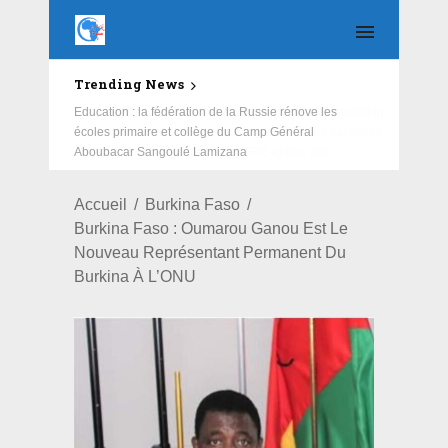
Trending News
Education : la fédération de la Russie rénove les
écoles primaire et collège du Camp Général
Aboubacar Sangoulé Lamizana
Accueil
Burkina Faso
Burkina Faso : Oumarou Ganou Est Le
Nouveau Représentant Permanent Du
Burkina À L’ONU