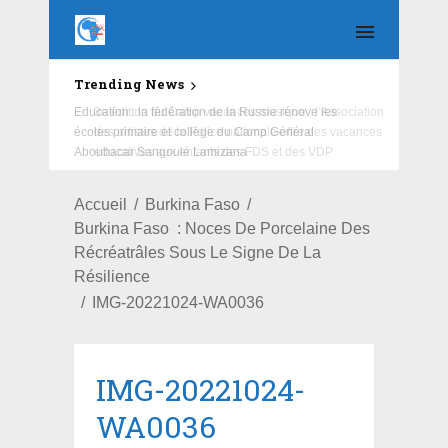
Trending News
Education : la fédération de la Russie rénove les
écoles primaire et collège du Camp Général
Aboubacar Sangoulé Lamizana
Accueil
Burkina Faso
Burkina Faso : Noces De Porcelaine Des
Récréatrâles Sous Le Signe De La
Résilience
IMG-20221024-WA0036
IMG-20221024-
WA0036