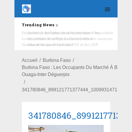
Trending News
Education : la fédération de la Russie rénove les
écoles primaire et collège du Camp Général
Aboubacar Sangoulé Lamizana
Accueil
Burkina Faso
Burkina Faso : Les Occupants Du Marché À Bétail D
Ouaga-Inter Déguerpis
341780846_899121771377444_100993147188986
341780846_89912177137