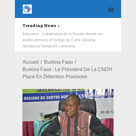
Trending News
Education : la fédération de la Russie rénove les
écoles primaire et collège du Camp Général
Aboubacar Sangoulé Lamizana
Accueil
Burkina Faso
Burkina Faso : Le Président De La CNDH
Placé En Détention Provisoire