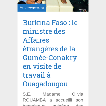
7 février 2023
Burkina Faso : le
ministre des
Affaires
étrangères de la
Guinée-Conakry
en visite de
travail à
Ouagadougou.
S.E. Madame Olivia
ROUAMBA a accueilli son
homologue guinéen des