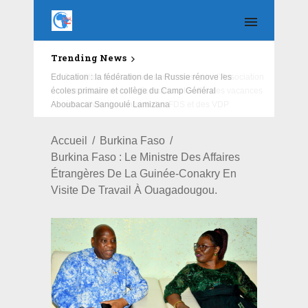
Trending News
Education : la fédération de la Russie rénove les
écoles primaire et collège du Camp Général
Aboubacar Sangoulé Lamizana
Accueil
Burkina Faso
Burkina Faso : Le Ministre Des Affaires
Étrangères De La Guinée-Conakry En
Visite De Travail À Ouagadougou.