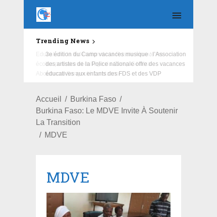
Trending News
Education : la fédération de la Russie rénove les
écoles primaire et collège du Camp Général
Aboubacar Sangoulé Lamizana
Accueil
Burkina Faso
Burkina Faso: Le MDVE Invite À Soutenir
La Transition
MDVE
MDVE