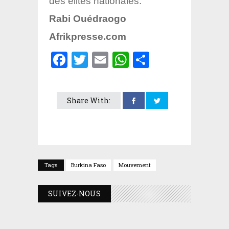
des élites nationales.
Rabi
Ouédraogo
Afrikpresse.com
Facebook
Twitter
Email
WhatsApp
Partager
Share With:
Tags
Burkina Faso
Mouvement
SUIVEZ-NOUS