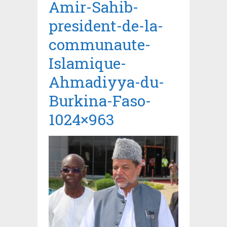
Amir-Sahib-
president-de-la-
communaute-
Islamique-
Ahmadiyya-du-
Burkina-Faso-
1024×963