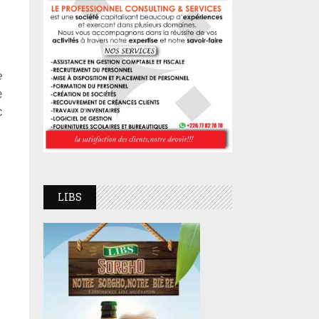
e
e
c
LIBS