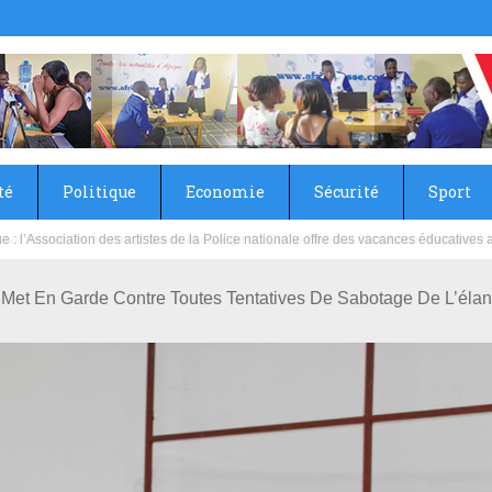
té
Politique
Economie
Sécurité
Sport
sie rénove les écoles primaire et collège du Camp Général Aboubacar Sangoulé La
Met En Garde Contre Toutes Tentatives De Sabotage De L’élan 