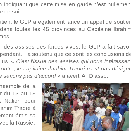
en indiquant que cette mise en garde n’est nullemen
 ce soit.
ien, le GLP a également lancé un appel de soutie
 dans toutes les 45 provinces au Capitaine Ibrahi
mes.
n des assises des forces vives, le GLP a fait savoi
cependant, il a soutenu que ce sont les conclusions d
plus. «
C’est l’issue des assises qui nous intéressen
contre, le capitaine Ibrahim Traoré n’est pas désign
ne serions pas d’accord
» a averti Ali Diasso.
’ensemble de la
ir du 13 au 15
a Nation pour
brahim Traoré à
alement émis sa
vec la Russie.