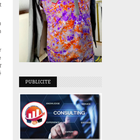
t
n
m
r
e
t
é
PUBLICITE