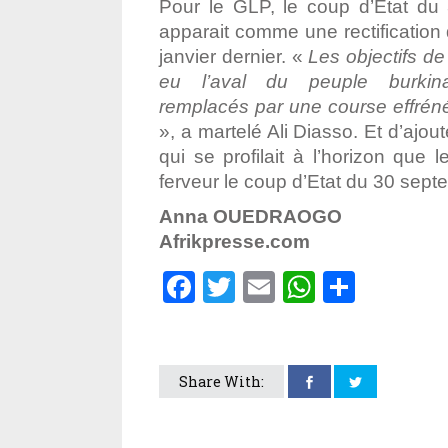
Pour le GLP, le coup d’Etat du
apparait comme une rectification 
janvier dernier. «
Les objectifs de
eu l’aval du peuple burkin
remplacés par une course effrén
», a martelé Ali Diasso. Et d’ajo
qui se profilait à l’horizon que 
ferveur le coup d’Etat du 30 sept
Anna OUEDRAOGO
Afrikpresse.com
Facebook
Twitter
Email
WhatsA
Parta
Share With: