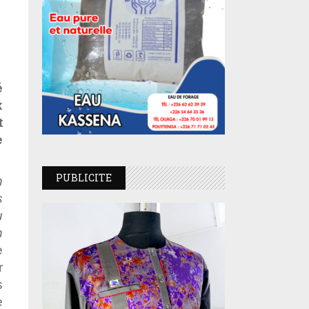
é
x
t
e
PUBLICITE
n
s
u
n
e
r
s
e