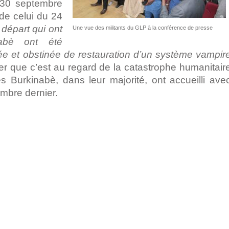
 30 septembre
de celui du 24
 départ qui ont
Une vue des militants du GLP à la conférence de presse
abè ont été
ée et obstinée de restauration d’un système vampir
uter que c’est au regard de la catastrophe humanitair
les Burkinabè, dans leur majorité, ont accueilli ave
embre dernier.
pp
ger