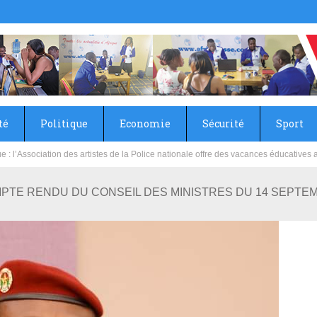
té
Politique
Economie
Sécurité
Sport
sie rénove les écoles primaire et collège du Camp Général Aboubacar Sangoulé La
COMPTE RENDU DU CONSEIL DES MINISTRES DU 14 SEPTE