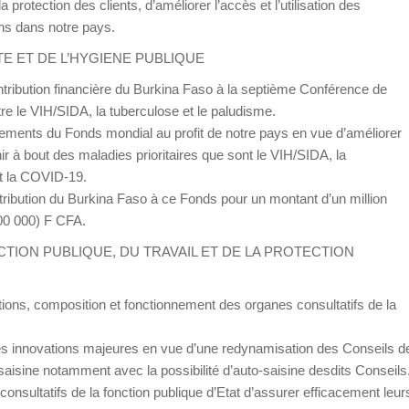
 protection des clients, d’améliorer l’accès et l’utilisation des
ons dans notre pays.
NTE ET DE L’HYGIENE PUBLIQUE
contribution financière du Burkina Faso à la septième Conférence de
tre le VIH/SIDA, la tuberculose et le paludisme.
ncements du Fonds mondial au profit de notre pays en vue d’améliorer
à bout des maladies prioritaires que sont le VIH/SIDA, la
t la COVID-19.
ribution du Burkina Faso à ce Fonds pour un montant d’un million
000 000) F CFA.
NCTION PUBLIQUE, DU TRAVAIL ET DE LA PROTECTION
utions, composition et fonctionnement des organes consultatifs de la
es innovations majeures en vue d’une redynamisation des Conseils d
aisine notamment avec la possibilité d’auto-saisine desdits Conseils
onsultatifs de la fonction publique d’Etat d’assurer efficacement leur