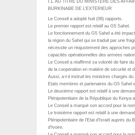
I.1. AU TITRE DU MINISTERE DES AF
BURKINABE DE L’EXTERIEUR
Le Conseil a adopté huit (08) rapports.
Le premier rapport est relatif au G5 Sahel.
Le fonctionnement du G5 Sahel a été impact
la région du Sahel qui se traduit par une fragi
nécessite un réajustement des approches poli
capacités opérationnelles des armées nation
Le Conseil a réaffirmé sa volonté de faire d
de la coopération en matière de sécurité e
Aussi, a-t-il instruit les ministres chargés d
Etats membres et partenaires du G5 Sahel e
Le deuxième rapport est relatif à une deman
Plénipotentiaire de la République du Kenya
Le Conseil a marqué son accord pour la no
Le troisième rapport est relatif à une dema
Plénipotentiaire de l’Etat d’Israël auprès d
d’Ivoire.
Le Conseil a marqué son accord pour la no