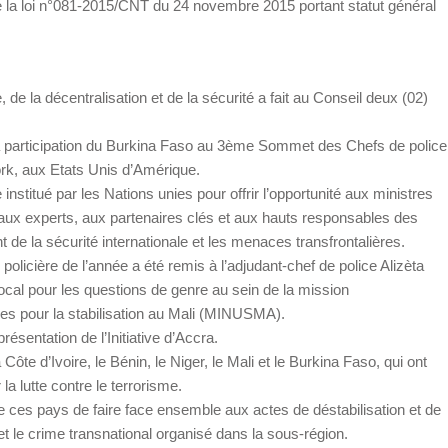
 la loi n°081-2015/CNT du 24 novembre 2015 portant statut général
le, de la décentralisation et de la sécurité a fait au Conseil deux (02)
la participation du Burkina Faso au 3ème Sommet des Chefs de police
rk, aux Etats Unis d’Amérique.
stitué par les Nations unies pour offrir l’opportunité aux ministres
 aux experts, aux partenaires clés et aux hauts responsables des
 de la sécurité internationale et les menaces transfrontalières.
olicière de l’année a été remis à l’adjudant-chef de police Alizèta
l pour les questions de genre au sein de la mission
ies pour la stabilisation au Mali (MINUSMA).
ésentation de l’Initiative d’Accra.
 Côte d’Ivoire, le Bénin, le Niger, le Mali et le Burkina Faso, qui ont
a lutte contre le terrorisme.
de ces pays de faire face ensemble aux actes de déstabilisation et de
 et le crime transnational organisé dans la sous-région.