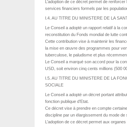
L’adoption de ce décret permet de renforcer la
services financiers formels par les populati
I.4. AU TITRE DU MINISTERE DE LA SA
Le Conseil a adopté un rapport relatif à la 
reconstitution du Fonds mondial de lutte con
Cette contribution vise à maintenir les fina
la mise en œuvre des programmes pour venir 
tuberculose, le paludisme et plus récemmen
Le Conseil a marqué son accord pour la cont
USD, soit environ cinq cents millions (500 
I.5. AU TITRE DU MINISTERE DE LA FO
SOCIALE
Le Conseil a adopté un décret portant attrib
fonction publique d’Etat.
Ce décret vise à prendre en compte certain
discipline par un élargissement du mode de s
L’adoption de ce décret permet aux organes c