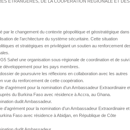
FAIRES ETRANGERES, DE LA COOPERATION REGIONALE ET DES
é par le changement du contexte géopolitique et géostratégique dans
lisation de l’architecture du système sécuritaire. Cette situation
tiques et stratégiques en privilégiant un soutien au renforcement de
ales.
u G5 Sahel une organisation sous-régionale de coordination et de suivi
t de développement pour les pays membres.
u dossier de poursuivre les réflexions en collaboration avec les autres
n vue du renforcement de cette coopération.
de d’agrément pour la nomination d’un Ambassadeur Extraordinaire e
 auprès du Burkina Faso avec résidence à Accra, au Ghana.
mination dudit Ambassadeur.
nde d’agrément pour la nomination d’un Ambassadeur Extraordinaire et
u Burkina Faso avec résidence à Abidjan, en République de Côte
mination dudit Ambassadeur.