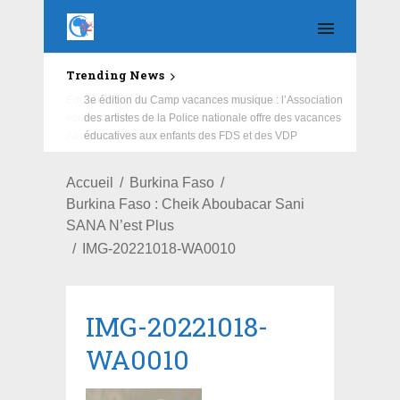
Trending News
Education : la fédération de la Russie rénove les
écoles primaire et collège du Camp Général
Aboubacar Sangoulé Lamizana
Accueil
Burkina Faso
Burkina Faso : Cheik Aboubacar Sani
SANA N’est Plus
IMG-20221018-WA0010
IMG-20221018-
WA0010