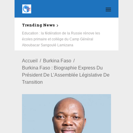
Trending News
Education : la fédération de la Russie rénove les
écoles primaire et collège du Camp Général
Aboubacar Sangoulé Lamizana
Accueil
Burkina Faso
Burkina Faso : Biographie Express Du
Président De L’Assemblée Législative De
Transition