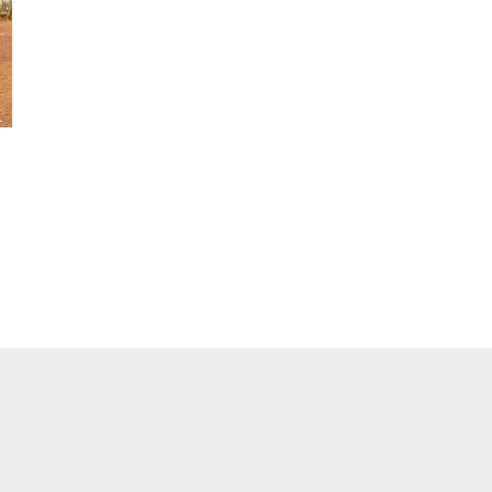
pp
ger