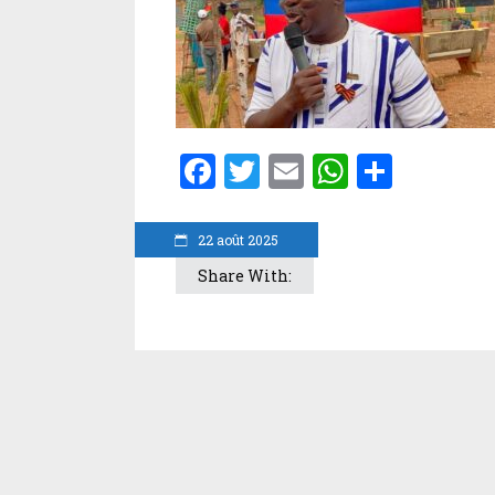
Facebook
Twitter
Email
WhatsA
Parta
22 août 2025
Share With: