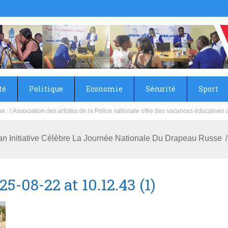
té
Politique
Economie
Sécurité
Sport
sie rénove les écoles primaire et collège du Camp Général Aboubacar Sangoulé La
can Initiative Célèbre La Journée Nationale Du Drapeau Russe
-08-22 at 10.12.43 (1)