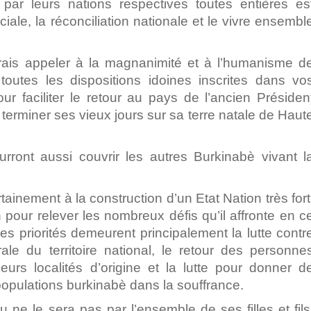
 par leurs nations respectives toutes entières es
ale, la réconciliation nationale et le vivre ensembl
rais appeler à la magnanimité et à l’humanisme d
toutes les dispositions idoines inscrites dans vo
our faciliter le retour au pays de l’ancien Présiden
 terminer ses vieux jours sur sa terre natale de Haut
ront aussi couvrir les autres Burkinabè vivant l
tainement à la construction d’un Etat Nation très fort
pour relever les nombreux défis qu’il affronte en c
 priorités demeurent principalement la lutte contr
égrale du territoire national, le retour des personne
eurs localités d’origine et la lutte pour donner d
populations burkinabè dans la souffrance.
 ne le sera pas par l’ensemble de ses filles et fils