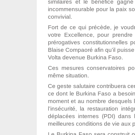
similaires et le bénéfice gagné
incommensurable pour la paix soci
convivial.
Fort de ce qui précède, je voud
votre Excellence, pour prendre 
prérogatives constitutionnelles p
Blaise Compaoré afin qu’il puisse
Volta devenue Burkina Faso.
Ces mesures conservatoires pour
même situation.
Ce geste salutaire contribuera cer
ce dont le Burkina Faso a besoin 
moment et au nombre desquels les
l’insécurité, la restauration int
déplacées internes (PDI) dans l
meilleures conditions de vie aux 
Le Burkina Faso sera construit ou