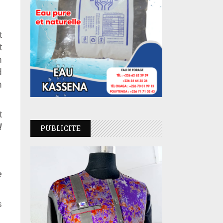
t
t
n
d
n
t
!
PUBLICITE
e
s