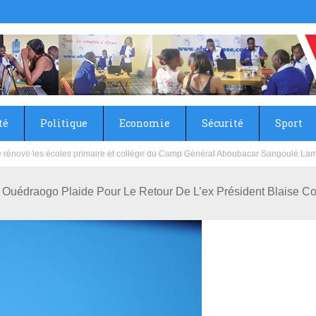
té
Politique
Economie
Sécurité
Sport
sie rénove les écoles primaire et collège du Camp Général Aboubacar Sangoulé La
é Ouédraogo Plaide Pour Le Retour De L’ex Président Blaise 