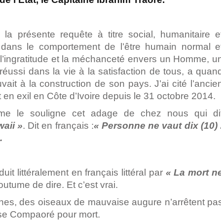
 la présente requête à titre social, humanitaire e
t dans le comportement de l’être humain normal e
e l’ingratitude et la méchanceté envers un Homme, u
 réussi dans la vie à la satisfaction de tous, a quan
it à la construction de son pays. J’ai cité l’ancie
 en exil en Côte d’Ivoire depuis le 31 octobre 2014.
omme le souligne cet adage de chez nous qui di
waii »
. Dit en français :
« Personne ne vaut dix (10) 
.
uit littéralement en français littéral par
« La mort n
outume de dire. Et c’est vrai.
nes, des oiseaux de mauvaise augure n’arrêtent pa
ise Compaoré pour mort.