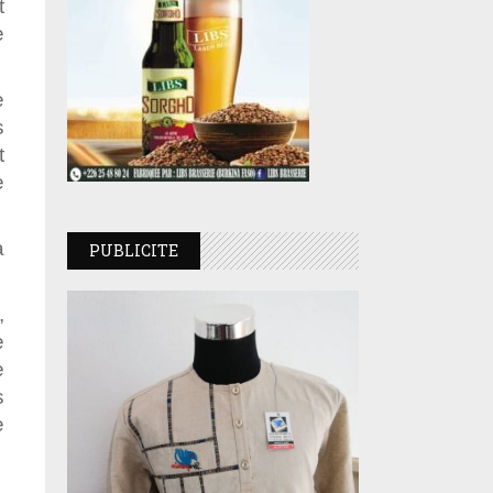
t
e
e
s
t
e
a
PUBLICITE
,
e
e
s
e
.