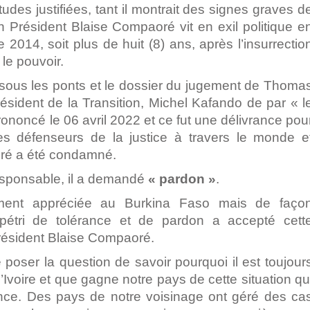
iétudes justifiées, tant il montrait des signes graves d
n Président Blaise Compaoré vit en exil politique e
 2014, soit plus de huit (8) ans, après l’insurrectio
 le pouvoir.
sous les ponts et le dossier du jugement de Thoma
ésident de la Transition, Michel Kafando de par « l
prononcé le 06 avril 2022 et ce fut une délivrance pou
es défenseurs de la justice à travers le monde e
oré a été condamné.
esponsable, il a demandé
« pardon »
.
ment appréciée au Burkina Faso mais de faço
pétri de tolérance et de pardon a accepté cett
résident Blaise Compaoré.
e poser la question de savoir pourquoi il est toujour
Ivoire et que gagne notre pays de cette situation qu
ence. Des pays de notre voisinage ont géré des ca