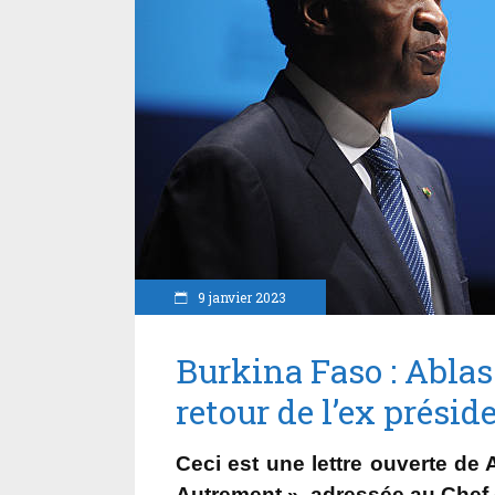
9 janvier 2023
Burkina Faso : Ablas
retour de l’ex prési
Ceci est une lettre ouverte de
Autrement » adressée au Chef de