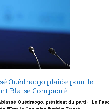
sé Ouédraogo plaide pour le
dent Blaise Compaoré
Ablassé Ouédraogo,
président du parti « Le Fas
 l’Etat, le Capitaine Ibrahim Traoré.