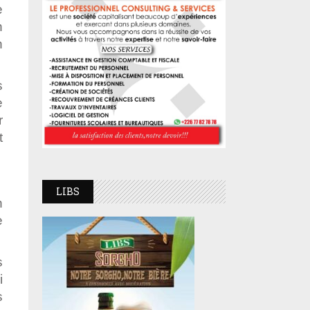
e
n
n
s
e
r
t
LIBS
n
e
s
i
s