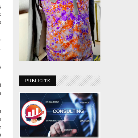
s
s
s
r
.
s
PUBLICITE
t
a
t
e
e
n