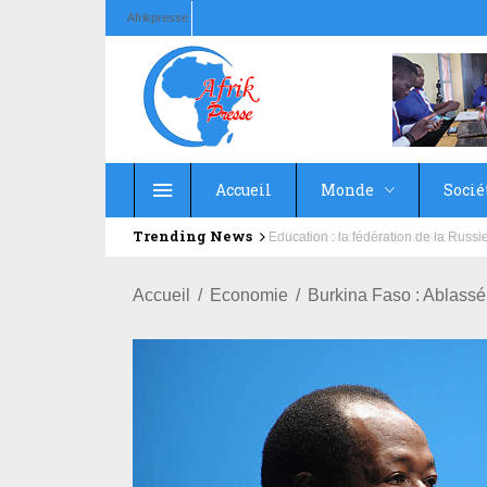
Afrikpresse
Accueil
Monde
Socié
Trending News
Education : la fédération de la Rus
Accueil
Economie
Burkina Faso : Ablass