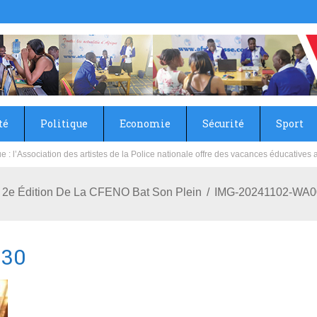
té
Politique
Economie
Sécurité
Sport
sie rénove les écoles primaire et collège du Camp Général Aboubacar Sangoulé La
La 2e Édition De La CFENO Bat Son Plein
IMG-20241102-WA0
030