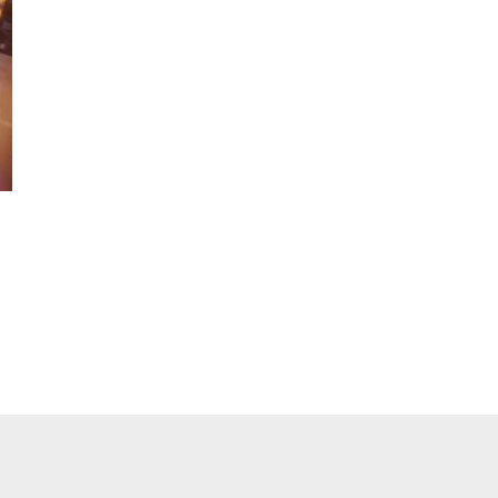
pp
ger