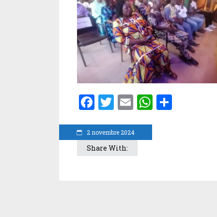
Facebook
Twitter
Email
WhatsA
Parta
2 novembre 2024
Share With: