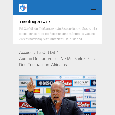
Trending News
Education : la fédération de la Russie rénove les
écoles primaire et collège du Camp Général
Aboubacar Sangoulé Lamizana
Accueil
Ils Ont Dit
Aurelio De Laurentiis : Ne Me Parlez Plus
Des Footballeurs Africains.