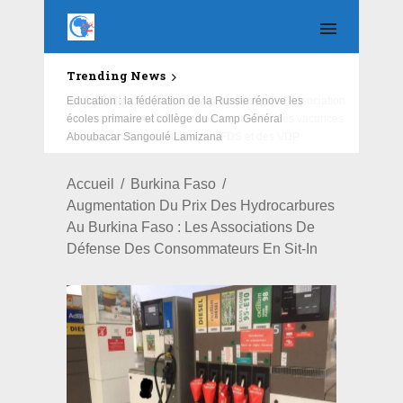
Trending News
Education : la fédération de la Russie rénove les
écoles primaire et collège du Camp Général
Aboubacar Sangoulé Lamizana
Accueil
Burkina Faso
Augmentation Du Prix Des Hydrocarbures
Au Burkina Faso : Les Associations De
Défense Des Consommateurs En Sit-In