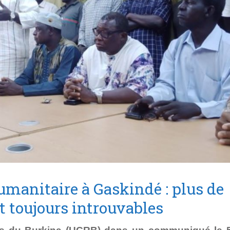
umanitaire à Gaskindé : plus de
t toujours introuvables