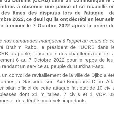
ers du Burkina (UCRB) dans un communiqué le 
mbres à observer une pause et se recueillir e
l des âmes des disparus lors de l’attaque d
re 2022, ce deuil qu’ils ont décrété en leur sei
e terminer le 7 Octobre 2022 après la prière d
 de nos camarades manquent à l’appel au cours de c
ré Brahim Rabo, le président de l’UCRB dans l
RB, a appelé, l’ensemble des chauffeurs routiers
llement 6 au 7 Octobre 2022 pour le repos de leu
n rendant un service au peuple du Burkina Faso.
un convoi de ravitaillement de la ville de Djibo a ét
armés, à Gaskindé sur l’Axe Kongoussi-Djibo. A l
 bilan officiel de cette attaque fait état de 10 civil
blessés dont 21 militaires, 7 civils et 1 VDP, 0
rues et des dégâts matériels importants.