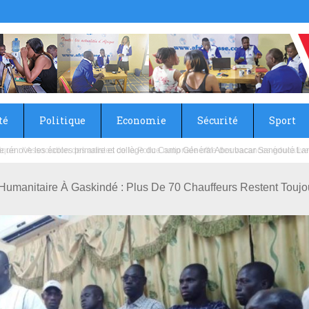
té
Politique
Economie
Sécurité
Sport
sie rénove les écoles primaire et collège du Camp Général Aboubacar Sangoulé La
umanitaire À Gaskindé : Plus De 70 Chauffeurs Restent Toujou