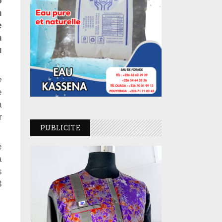
5
n
e
n
u
e
e
à
r
PUBLICITE
é
a
s
3