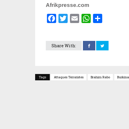
Afrikpresse.com
Facebook
Twitter
Email
WhatsA
Parta
Share With:
Tags
Attaques Terroristes
Brahim Rabo
Burkina