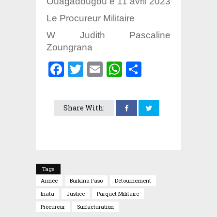
Ouagadougou e 11 avril 2023
Le Procureur Militaire
W Judith Pascaline
Zoungrana
Facebook
Twitter
Email
WhatsApp
Partager
Share With:
Tags
Armée
Burkina Faso
Détournement
Inata
Justice
Parquet Militaire
Procureur
Surfacturation