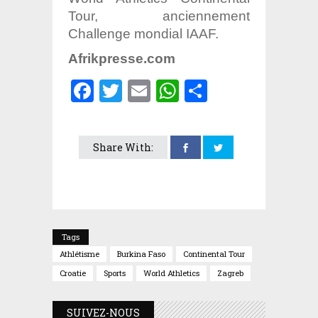
Tour, anciennement
Challenge mondial IAAF.
Afrikpresse.com
Facebook
Twitter
Email
WhatsApp
Partager
Share With:
Tags
Athlétisme
Burkina Faso
Continental Tour
Croatie
Sports
World Athletics
Zagreb
SUIVEZ-NOUS