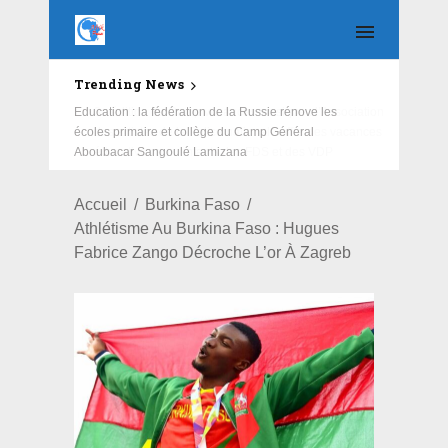
Trending News
Education : la fédération de la Russie rénove les
écoles primaire et collège du Camp Général
Aboubacar Sangoulé Lamizana
Accueil
Burkina Faso
Athlétisme Au Burkina Faso : Hugues
Fabrice Zango Décroche L’or À Zagreb