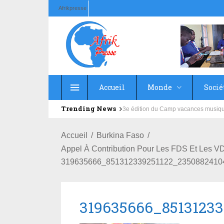
Afrikpresse
Accueil
Monde
Socié
Trending News
Education : la fédération de la Rus
Accueil
Burkina Faso
Appel À Contribution Pour Les FDS Et Les V
319635666_851312339251122_2350882410
319635666_85131233