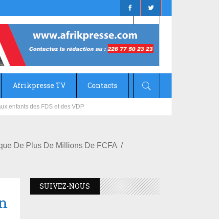
Afrikpresse TV
Contacts
mizana
èque De Plus De Millions De FCFA
SUIVEZ-NOUS
n