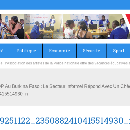
té
Politique
Economie
Sécurité
Sport
sie rénove les écoles primaire et collège du Camp Général Aboubacar Sangoulé La
DP Au Burkina Faso : Le Secteur Informel Répond Avec Un Ch
415514930_n
9251122_2350882410415514930_