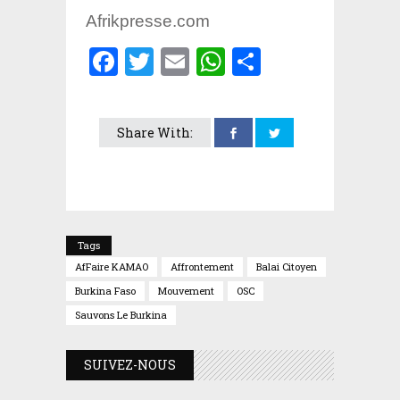
Afrikpresse.com
Facebook
Twitter
Email
WhatsApp
Partager
Share With:
Tags
AfFaire KAMAO
Affrontement
Balai Citoyen
Burkina Faso
Mouvement
OSC
Sauvons Le Burkina
SUIVEZ-NOUS