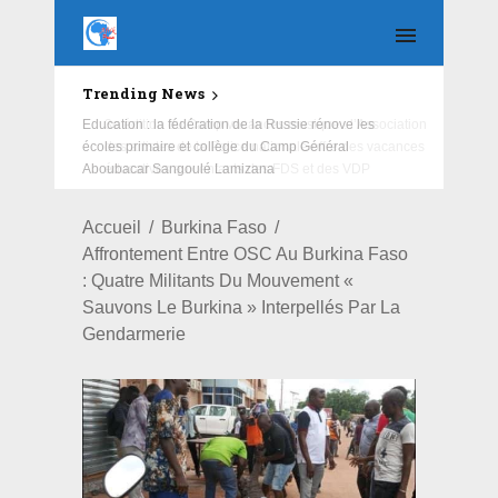
Trending News
Education : la fédération de la Russie rénove les
écoles primaire et collège du Camp Général
Aboubacar Sangoulé Lamizana
Accueil
Burkina Faso
Affrontement Entre OSC Au Burkina Faso
: Quatre Militants Du Mouvement «
Sauvons Le Burkina » Interpellés Par La
Gendarmerie